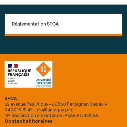
Réglementation SFCA
SFCA
52 avenue Paul Alduy - 66860 Perpignan Cedex 9
04 30 19 81 41 -
sfc@univ-perp.fr
N° déclaration d'existence : 91.66.PO832.66
Contact et horaires