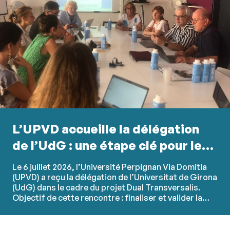
L’UPVD accueille la délégation
de l’UdG : une étape clé pour le
partenariat transfrontalier
Le 6 juillet 2026, l’Université Perpignan Via Domitia
(UPVD) a reçu la délégation de l’Universitat de Girona
(UdG) dans le cadre du projet Dual Transversalis.
Objectif de cette rencontre : finaliser et valider la
convention de partenariat entre les deux
établissements et harmoniser les éléments
structurants du dispositif d’alternance