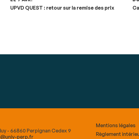
UPVD QUEST : retour sur la remise des prix
Ca
Mentions légales
lduy - 66860 Perpignan Cedex 9
Règlement intérie
c@univ-perp.fr