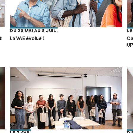
DU 20 MAI AU 8 JUIL.
LE
t
La VAE évolue !
Ca
UP
LE 7 AVR.
DU