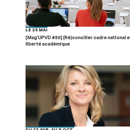
LE 25 MAI
[Mag'UPVD #50] (Ré)concilier cadre national e
liberté académique
DU 23 AVR. AU 11 OCT.