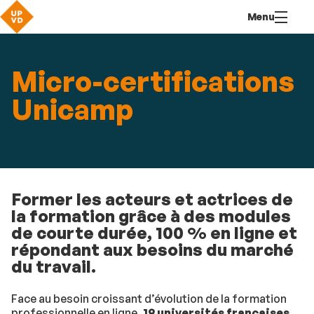
Aller
Navigation
Accès
Connexion
Menu
au
directs
contenu
Micro-certifications
Unicamp
Former les acteurs et actrices de
la formation grâce à des modules
de courte durée, 100 % en ligne et
répondant aux besoins du marché
du travail.
Face au besoin croissant d’évolution de la formation
professionnelle en ligne,
19 universités françaises