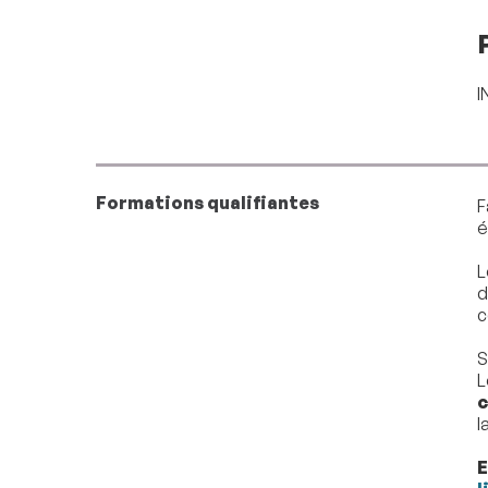
I
Formations qualifiantes
F
é
L
d
c
S
L
c
l
E