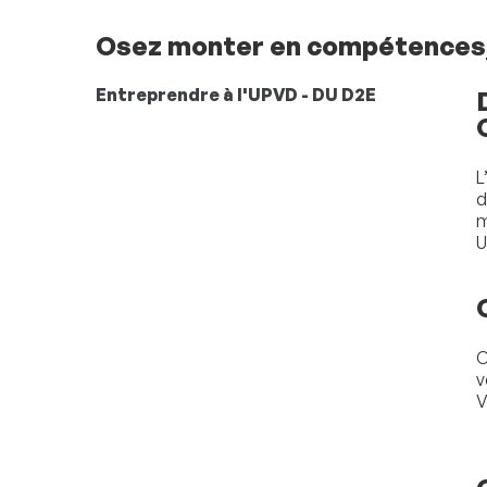
Osez monter en compétences, 
Entreprendre à l'UPVD - DU D2E
L
d
m
U
O
v
V