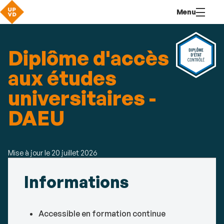
Aller
Navigation
Accès
Connexion
Menu
au
directs
contenu
Diplôme d'accès
aux études
universitaires -
DAEU
Mise à jour le
20 juillet 2026
Détails
Informations
Accessible en formation continue